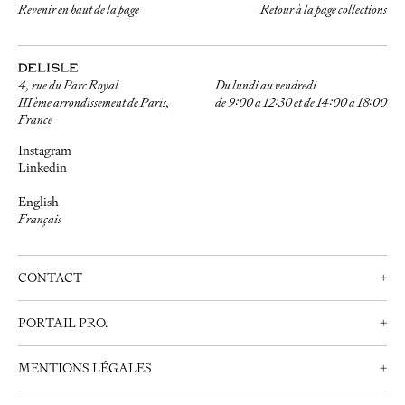
Revenir en haut de la page
Retour à la page
collections
4, rue du Parc Royal
Du lundi au vendredi
III ème arrondissement de Paris,
de 9:00 à 12:30 et de 14:00 à 18:00
France
Instagram
Linkedin
English
Français
CONTACT
+
Nous contacter
PORTAIL PRO.
+
Prendre rendez-vous
Professionnels
+33 (0)1 42 72 21 34
MENTIONS LÉGALES
+
Créer un compte
info@delisle.fr
Nous contacter
Mentions Légales