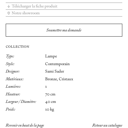
Télécharger la fiche produit
Notre showroom
Soumettre ma demande
COLLECTION
Type:
Lampe
Style:
Contemporain
Designer:
Sami Sader
Matériaux:
Bronze, Cristaux
Lumières:
1
Hauteur:
70 cm
Largeur / Diamètre:
40 cm
Poids:
10 kg
Revenir en haut de la page
Retour au catalogue