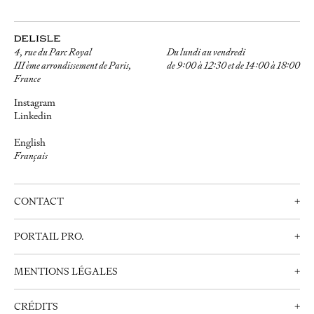
4, rue du Parc Royal
Du lundi au vendredi
III ème arrondissement de Paris,
de 9:00 à 12:30 et de 14:00 à 18:00
France
Instagram
Linkedin
English
Français
CONTACT
+
Nous contacter
PORTAIL PRO.
+
Prendre rendez-vous
Professionnels
+33 (0)1 42 72 21 34
MENTIONS LÉGALES
+
Créer un compte
info@delisle.fr
Nous contacter
Mentions Légales
CRÉDITS
+
Politique de Confidentialité