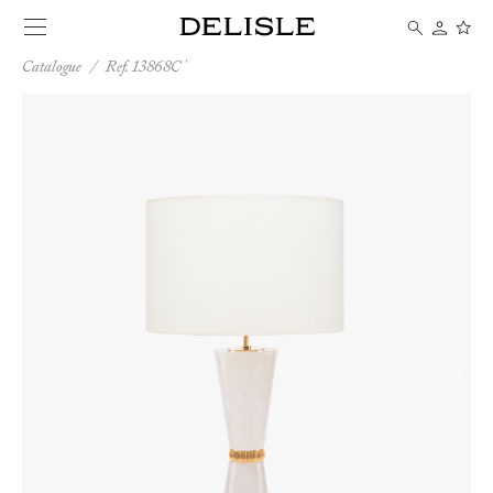
Catalogue
/
Ref. 13868C
←
→