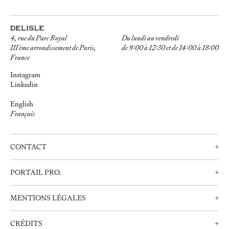
4, rue du Parc Royal
Du lundi au vendredi
III ème arrondissement de Paris,
de 9:00 à 12:30 et de 14:00 à 18:00
France
Instagram
Linkedin
English
Français
CONTACT
+
Nous contacter
PORTAIL PRO.
+
Prendre rendez-vous
Professionnels
+33 (0)1 42 72 21 34
MENTIONS LÉGALES
+
Créer un compte
info@delisle.fr
Nous contacter
Mentions Légales
CRÉDITS
+
Politique de Confidentialité