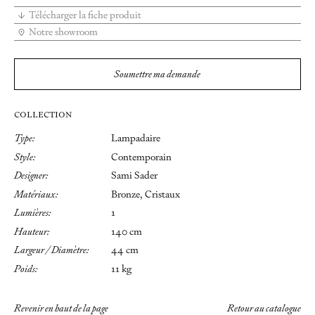
Télécharger la fiche produit
Notre showroom
Soumettre ma demande
COLLECTION
Type:
Lampadaire
Style:
Contemporain
Designer:
Sami Sader
Matériaux:
Bronze, Cristaux
Lumières:
1
Hauteur:
140 cm
Largeur / Diamètre:
44 cm
Poids:
11 kg
Revenir en haut de la page
Retour au catalogue