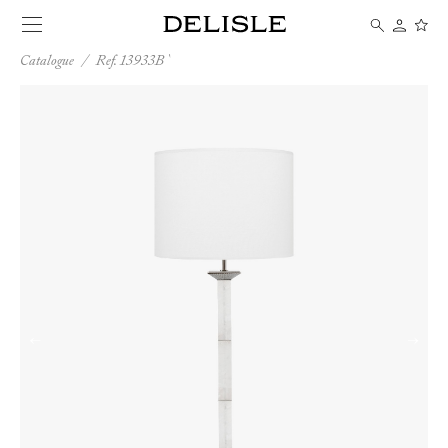
Catalogue
/
Ref. 13933B
←
→