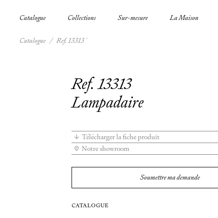
Catalogue
Collections
Sur-mesure
La Maison
Catalogue
/
Ref. 13313
Ref. 13313
Lampadaire
Télécharger la fiche produit
Notre showroom
Soumettre ma demande
CATALOGUE