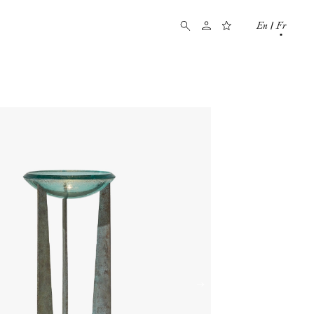
En
Fr
/
→