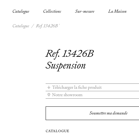
Catalogue
Collections
Sur-mesure
La Maison
Catalogue
/
Ref. 13426B
Ref. 13426B
Suspension
Télécharger la fiche produit
Notre showroom
Soumettre ma demande
CATALOGUE