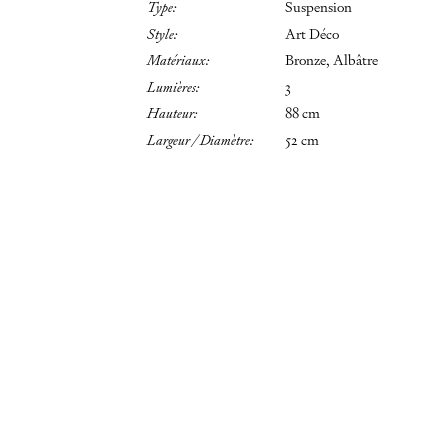
Type:
Suspension
Style:
Art Déco
Matériaux:
Bronze, Albâtre
Lumières:
3
Hauteur:
88 cm
Largeur / Diamètre:
52 cm