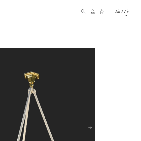
En
Fr
/
→