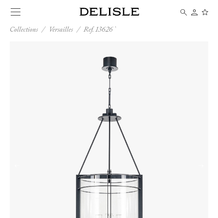
Collections
/
Versailles
/
Ref. 13626
←
→