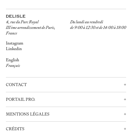
4, rue du Parc Royal
Du lundi au vendredi
III ème arrondissement de Paris,
de 9:00 à 12:30 et de 14:00 à 18:00
France
Instagram
Linkedin
English
Français
CONTACT
+
Nous contacter
PORTAIL PRO.
+
Prendre rendez-vous
Professionnels
+33 (0)1 42 72 21 34
MENTIONS LÉGALES
+
Créer un compte
info@delisle.fr
Nous contacter
Mentions Légales
CRÉDITS
+
Politique de Confidentialité