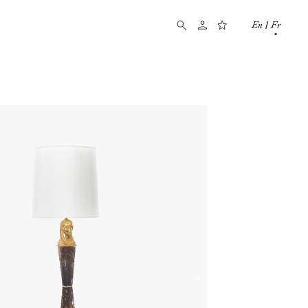
En
Fr
/
→