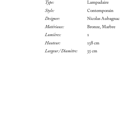
Type:
Lampadaire
Style:
Contemporain
Designer:
Nicolas Aubagnac
Matériaux:
Bronze, Marbre
Lumières:
1
Hauteur:
138 cm
Largeur / Diamètre:
35 cm