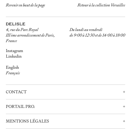
Revenir en haut de la page
Retour à la collection Versailles
4, rue du Parc Royal
Du lundi au vendredi
III ème arrondissement de Paris,
de 9:00 à 12:30 et de 14:00 à 18:00
France
Instagram
Linkedin
English
Français
CONTACT
+
Nous contacter
PORTAIL PRO.
+
Prendre rendez-vous
Professionnels
+33 (0)1 42 72 21 34
MENTIONS LÉGALES
+
Créer un compte
info@delisle.fr
Nous contacter
Mentions Légales