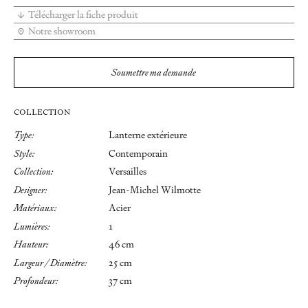
Télécharger la fiche produit
Notre showroom
Soumettre ma demande
COLLECTION
Type:
Lanterne extérieure
Style:
Contemporain
Collection:
Versailles
Designer:
Jean-Michel Wilmotte
Matériaux:
Acier
Lumières:
1
Hauteur:
46 cm
Largeur / Diamètre:
25 cm
Profondeur:
37 cm