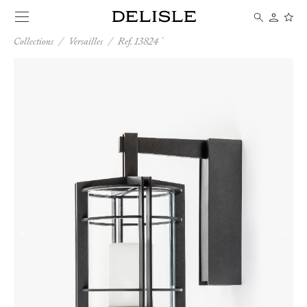
Collections
/
Versailles
/
Ref. 13824
←
→