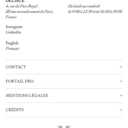
4, rue du Parc Royal
Du lundi au vendredi
III ème arrondissement de Paris,
de 9:00 à 12:30 et de 14:00 à 18:00
France
Instagram
Linkedin
English
Français
CONTACT
+
Nous contacter
PORTAIL PRO.
+
Prendre rendez-vous
Professionnels
+33 (0)1 42 72 21 34
MENTIONS LÉGALES
+
Créer un compte
info@delisle.fr
Nous contacter
Mentions Légales
CRÉDITS
+
Politique de Confidentialité
Webdesign:
Clément Brunner