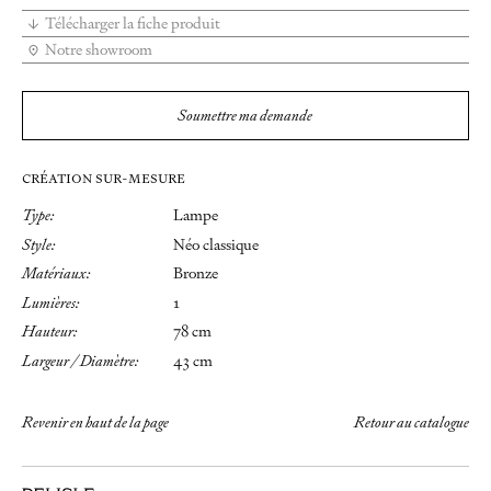
Télécharger la fiche produit
Notre showroom
Soumettre ma demande
CRÉATION SUR-MESURE
Type:
Lampe
Style:
Néo classique
Matériaux:
Bronze
Lumières:
1
Hauteur:
78 cm
Largeur / Diamètre:
43 cm
Revenir en haut de la page
Retour au catalogue