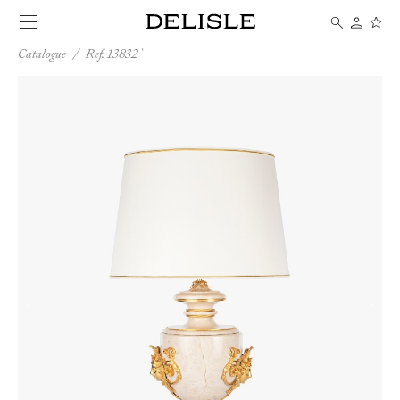
Catalogue
/
Ref. 13832
←
→