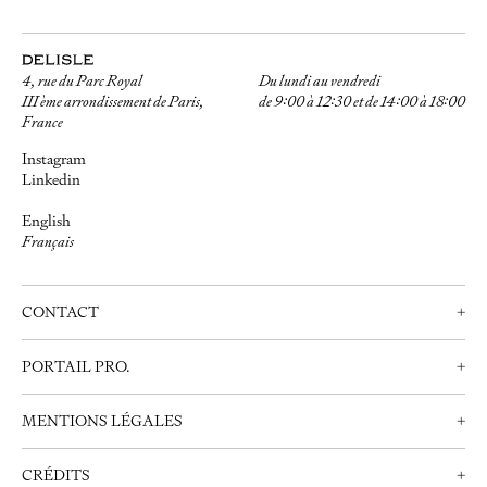
4, rue du Parc Royal
Du lundi au vendredi
III ème arrondissement de Paris,
de 9:00 à 12:30 et de 14:00 à 18:00
France
Instagram
Linkedin
English
Français
CONTACT
+
Nous contacter
PORTAIL PRO.
+
Prendre rendez-vous
Professionnels
+33 (0)1 42 72 21 34
MENTIONS LÉGALES
+
Créer un compte
info@delisle.fr
Nous contacter
Mentions Légales
CRÉDITS
+
Politique de Confidentialité