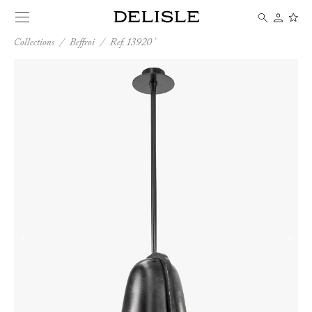
Collections
/
Beffroi
/
Ref. 13920
←
→