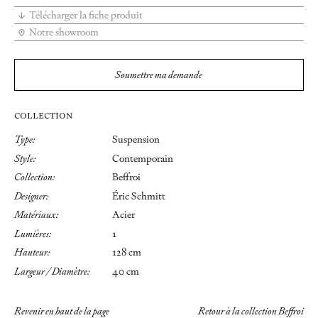
Télécharger la fiche produit
Notre showroom
Soumettre ma demande
COLLECTION
Type:
Suspension
Style:
Contemporain
Collection:
Beffroi
Designer:
Éric Schmitt
Matériaux:
Acier
Lumières:
1
Hauteur:
128 cm
Largeur / Diamètre:
40 cm
Revenir en haut de la page
Retour à la collection Beffroi