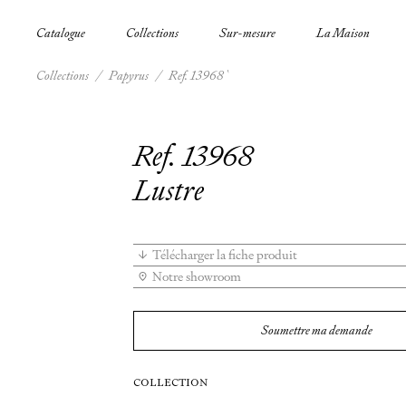
Catalogue
Collections
Sur-mesure
La Maison
Collections
/
Papyrus
/
Ref. 13968
Ref. 13968
Lustre
Télécharger la fiche produit
Notre showroom
Soumettre ma demande
COLLECTION