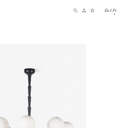
En
Fr
/
→