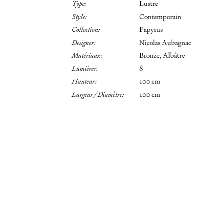
Type:
Lustre
Style:
Contemporain
Collection:
Papyrus
Designer:
Nicolas Aubagnac
Matériaux:
Bronze, Albâtre
Lumières:
8
Hauteur:
100 cm
Largeur / Diamètre:
100 cm