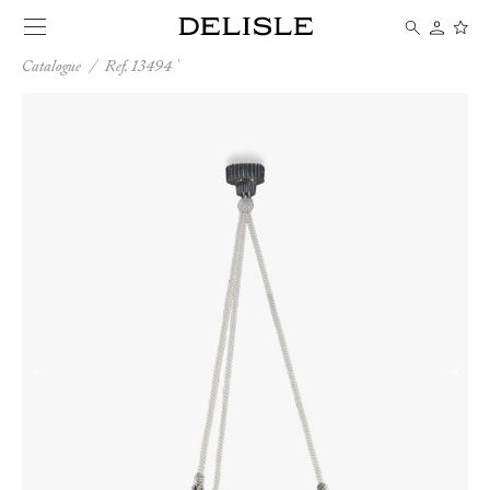
Catalogue
/
Ref. 13494
←
→