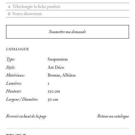
Télécharger la fiche produit
Notre showroom
Soumettre ma demande
CATALOGUE
Type:
Suspension
Style:
Art Déco
Matériaux:
Bronze, Albâtre
Lumières:
1
Hauteur:
110 cm
Largeur / Diamètre:
50 cm
Revenir en haut de la page
Retour au catalogue