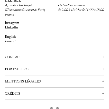
4, rue du Parc Royal
Du lundi au vendredi
III ème arrondissement de Paris,
de 9:00 à 12:30 et de 14:00 à 18:00
France
Instagram
Linkedin
English
Français
CONTACT
+
Nous contacter
PORTAIL PRO.
+
Prendre rendez-vous
Professionnels
+33 (0)1 42 72 21 34
MENTIONS LÉGALES
+
Créer un compte
info@delisle.fr
Nous contacter
Mentions Légales
CRÉDITS
+
Politique de Confidentialité
Webdesign:
Clément Brunner